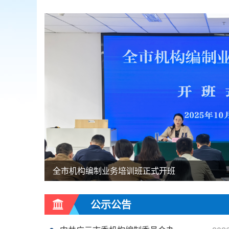
全市机构编制业务培训班正式开班
公示公告