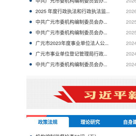
中共广元市委机构编制委员会办...
2026
2025 年度行政执法和行政执法监...
2026
中共广元市委机构编制委员会办...
2025
中共广元市委机构编制委员会办...
2025
广元市2023年度事业单位法人公...
2024
广元市事业单位登记管理局行政...
2024
中共广元市委机构编制委员会办...
2024
政策法规
理论研究
自身