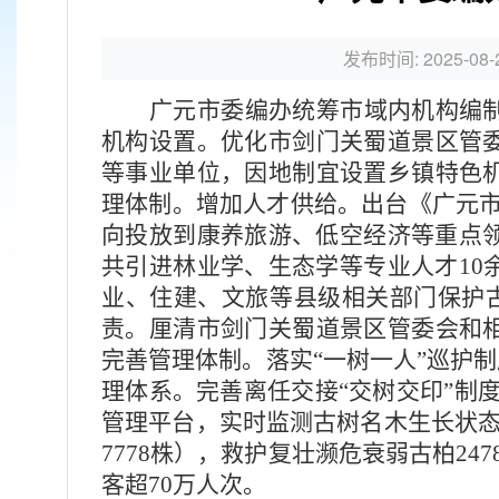
发布时间: 2025-08-
广元市委编办统筹市域内机构编
机构设置。
优化
市剑门关蜀道景区管
等事业单位，因地制宜设置乡镇特色
理体制。
增加人才供给。
出台《广元
向投放到
康养旅游、低空经济等重点
共引进林业学、生态学等专业人才10
业、住建、文旅等县级相关部门保护古
责。厘清
市剑门关蜀道景区管委会
和
完善管理体制。
落实“一树一人”巡护
理
体系。完善离任交接“交树交印”制度
管理平台，实时监测古树名木生长状
7778株），救护复壮濒危衰弱古柏2
客超70万人次。